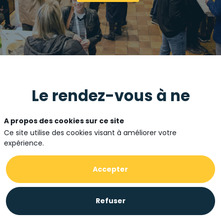
Le rendez-vous à ne
pas manquer !
A propos des cookies sur ce site
Ce site utilise des cookies visant à améliorer votre
expérience.
Accepter
Refuser
Jeudi 11 juin, l’EBG convie
les dirigeants de la
Data & IA
pour son dîner annuel pour évoquer