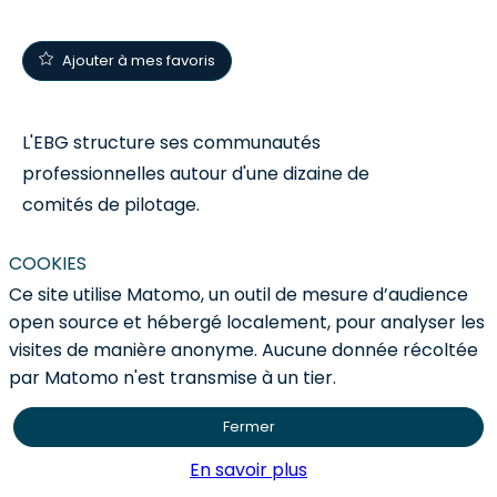
Ajouter à mes favoris
L'EBG structure ses communautés
professionnelles autour d'une dizaine de
comités de pilotage.
COOKIES
Ces CoPils constituent le cœur du réacteur
Ce site utilise Matomo, un outil de mesure d’audience
des communautés ; en émanent notamment
open source et hébergé localement, pour analyser les
les sujets phares à programmer pour les 600
visites de manière anonyme. Aucune donnée récoltée
marques adhérentes à l'EBG, l'angle et les
par Matomo n'est transmise à un tier.
formats sous lesquels les aborder. Mais c'est
aussi un groupe qui s'entraide et avance en
Fermer
comité restreint sur des sujets précis.
En savoir plus