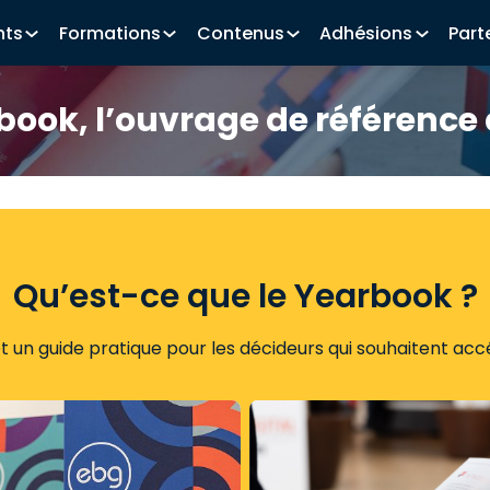
nts
Formations
Contenus
Adhésions
Part
book, l’ouvrage de référence 
Qu’est-ce que le Yearbook ?
et un guide pratique pour les décideurs qui souhaitent acc