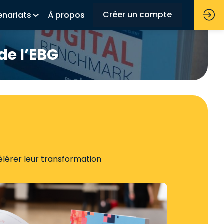
Créer un compte
enariats
À propos
de l’EBG
élérer leur transformation