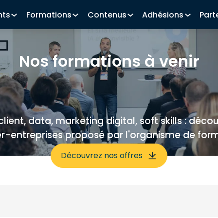
nts
Formations
Contenus
Adhésions
Part
Nos formations à venir
 client, data, marketing digital, soft skills : déc
er-entreprises proposé par l'organisme de form
Découvrez nos offres